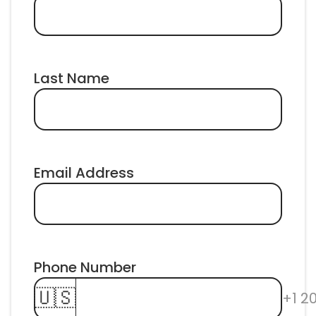
Last Name
Email Address
Phone Number 
🇺🇸
+1 2