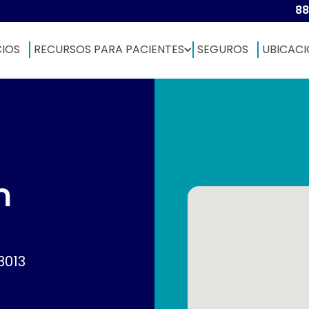
88
CIOS
RECURSOS PARA PACIENTES
SEGUROS
UBICACI
h
3013