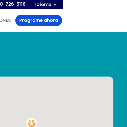
8-726-5116
Idioma
ONES
Programe ahora