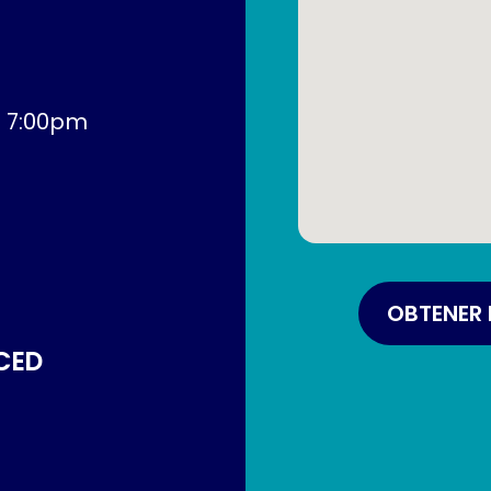
- 7:00pm
OBTENER 
CED